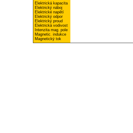
Elektrická kapacita
Elektrický náboj
Elektrické napětí
Elektrický odpor
Elektrický proud
Elektrická vodivost
Intenzita mag. pole
Magnetic. indukce
Magnetický tok