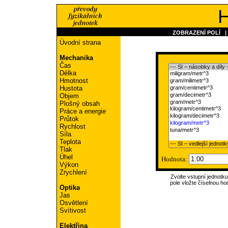
H
ZOBRAZENÍ POLÍ
Úvodní strana
Mechanika
Čas
Délka
Hmotnost
Hustota
Objem
Plošný obsah
Práce a energie
Průtok
Rychlost
Síla
Teplota
Tlak
Úhel
Hodnota:
Výkon
Zrychlení
Zvolte vstupní jednotk
pole vložte číselnou ho
Optika
Jas
Osvětlení
Svítivost
Elektřina