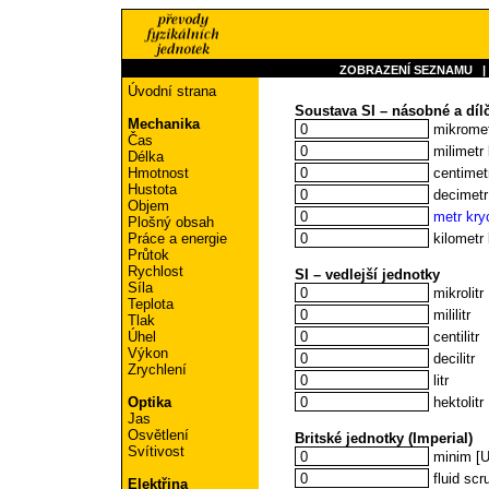
ZOBRAZENÍ SEZNAMU
Úvodní strana
Soustava SI – násobné a dílč
Mechanika
mikromet
Čas
milimetr 
Délka
centimet
Hmotnost
Hustota
decimetr
Objem
metr kry
Plošný obsah
kilometr 
Práce a energie
Průtok
Rychlost
SI – vedlejší jednotky
Síla
mikrolitr
Teplota
mililitr
Tlak
centilitr
Úhel
Výkon
decilitr
Zrychlení
litr
hektolitr
Optika
Jas
Osvětlení
Britské jednotky (Imperial)
Svítivost
minim [
fluid scr
Elektřina