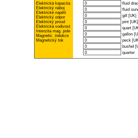
fluid dr
Elektrická kapacita
Elektrický náboj
fluid oun
Elektrické napětí
gill [UK]
Elektrický odpor
pint [UK]
Elektrický proud
Elektrická vodivost
quart [U
Intenzita mag. pole
gallon [
Magnetic. indukce
peck [U
Magnetický tok
bushel [
quarter