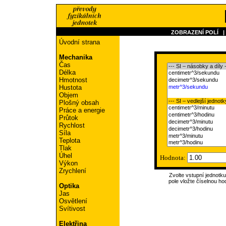
ZOBRAZENÍ POLÍ
Úvodní strana
Mechanika
Čas
Délka
Hmotnost
Hustota
Objem
Plošný obsah
Práce a energie
Průtok
Rychlost
Síla
Teplota
Tlak
Úhel
Hodnota:
Výkon
Zrychlení
Zvolte vstupní jednotk
pole vložte číselnou ho
Optika
Jas
Osvětlení
Svítivost
Elektřina