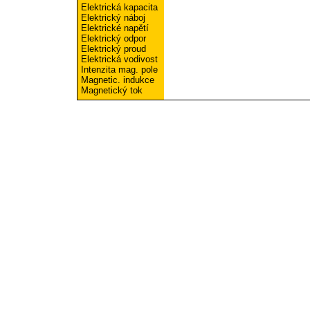
Elektrická kapacita
Elektrický náboj
Elektrické napětí
Elektrický odpor
Elektrický proud
Elektrická vodivost
Intenzita mag. pole
Magnetic. indukce
Magnetický tok