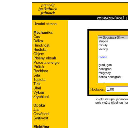
ZOBRAZENÍ POLÍ
Úvodní strana
Mechanika
Čas
Délka
Hmotnost
Hustota
Objem
Plošný obsah
Práce a energie
Průtok
Rychlost
Síla
Teplota
Tlak
Úhel
Hodnota:
Výkon
Zrychlení
Zvolte vstupní jednotk
pole vložte číselnou ho
Optika
Jas
Osvětlení
Svítivost
Elektřina