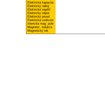
Elektrická kapacita
Elektrický náboj
Elektrické napětí
Elektrický odpor
Elektrický proud
Elektrická vodivost
Intenzita mag. pole
Magnetic. indukce
Magnetický tok