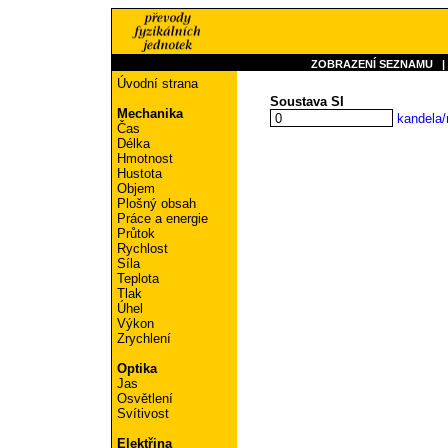
ZOBRAZENÍ SEZNAMU
Úvodní strana
Soustava SI
Mechanika
kandela
Čas
Délka
Hmotnost
Hustota
Objem
Plošný obsah
Práce a energie
Průtok
Rychlost
Síla
Teplota
Tlak
Úhel
Výkon
Zrychlení
Optika
Jas
Osvětlení
Svítivost
Elektřina