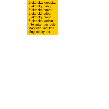
Elektrická kapacita
Elektrický náboj
Elektrické napětí
Elektrický odpor
Elektrický proud
Elektrická vodivost
Intenzita mag. pole
Magnetic. indukce
Magnetický tok