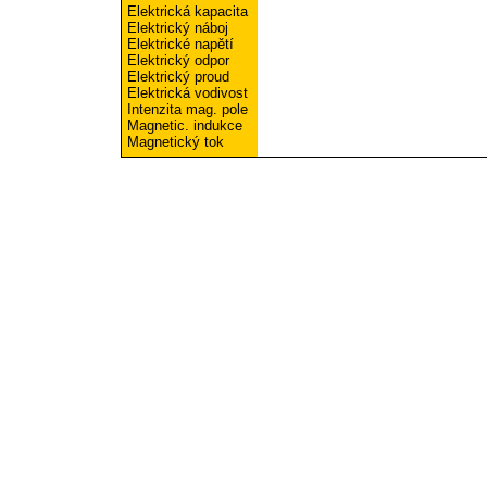
Elektrická kapacita
Elektrický náboj
Elektrické napětí
Elektrický odpor
Elektrický proud
Elektrická vodivost
Intenzita mag. pole
Magnetic. indukce
Magnetický tok