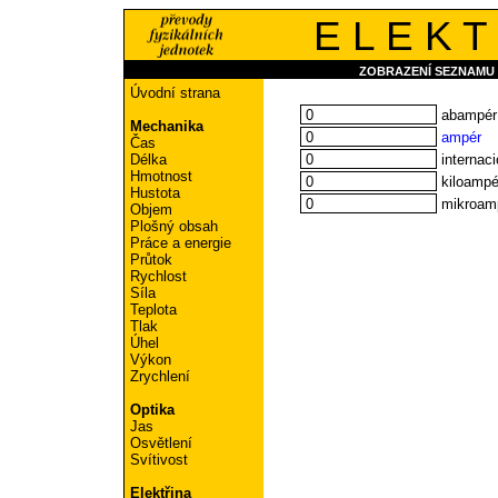
E L E K T
ZOBRAZENÍ SEZNAMU
Úvodní strana
abampér
Mechanika
ampér
Čas
internaci
Délka
Hmotnost
kiloampé
Hustota
mikroam
Objem
Plošný obsah
Práce a energie
Průtok
Rychlost
Síla
Teplota
Tlak
Úhel
Výkon
Zrychlení
Optika
Jas
Osvětlení
Svítivost
Elektřina