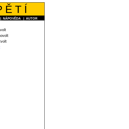
 Ě T Í
|
NÁPOVĚDA
|
AUTOR
volt
ovolt
volt
t