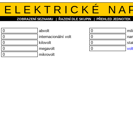
E L E K T R I C K É N A P
ZOBRAZENÍ SEZNAMU
|
ŘAZENÍ DLE SKUPIN
|
PŘEHLED JEDNOTEK
abvolt
mili
internacionální volt
nan
kilovolt
stat
megavolt
vol
mikrovolt