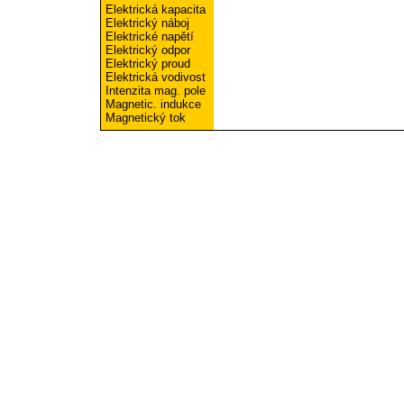
Elektrická kapacita
Elektrický náboj
Elektrické napětí
Elektrický odpor
Elektrický proud
Elektrická vodivost
Intenzita mag. pole
Magnetic. indukce
Magnetický tok