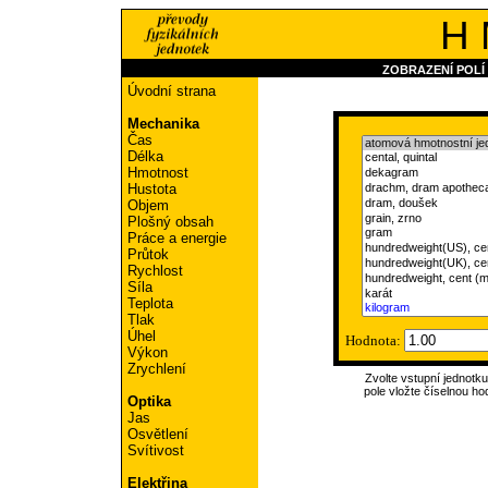
H 
ZOBRAZENÍ POLÍ
Úvodní strana
Mechanika
Čas
Délka
Hmotnost
Hustota
Objem
Plošný obsah
Práce a energie
Průtok
Rychlost
Síla
Teplota
Tlak
Úhel
Hodnota:
Výkon
Zrychlení
Zvolte vstupní jednotk
pole vložte číselnou ho
Optika
Jas
Osvětlení
Svítivost
Elektřina